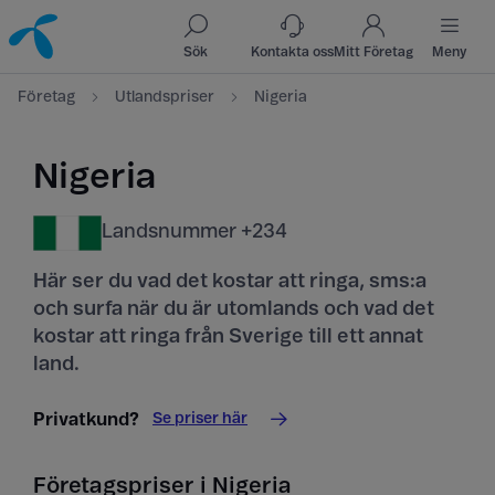
Till innehåll
Till sök
Sök
Kontakta oss
Mitt Företag
Meny
Företag
Utlandspriser
Nigeria
Nigeria
Landsnummer +234
Här ser du vad det kostar att ringa, sms:a
och surfa när du är utomlands och vad det
kostar att ringa från Sverige till ett annat
land.
Se priser här
Privatkund?
Företagspriser i Nigeria