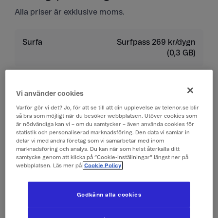
Alla priser är exklusive moms.
Surfa
Surfpass 269 kr/dygn
(0,3 GB)
Ringa
19 kr/min
Vi använder cookies
Ta emot samtal
19 kr/min
Varför gör vi det? Jo, för att se till att din upplevelse av telenor.se blir
så bra som möjligt när du besöker webbplatsen. Utöver cookies som
är nödvändiga kan vi – om du samtycker – även använda cookies för
Lyssna på röstbrevlåda
19 kr/min
statistik och personaliserad marknadsföring. Den data vi samlar in
delar vi med andra företag som vi samarbetar med inom
marknadsföring och analys. Du kan när som helst återkalla ditt
Skicka sms
4 kr/st
samtycke genom att klicka på ”Cookie-inställningar” längst ner på
webbplatsen. Läs mer på
Cookie Policy
Ta emot sms
0 kr/st
Godkänn alla cookies
Skicka mms
10 kr/st