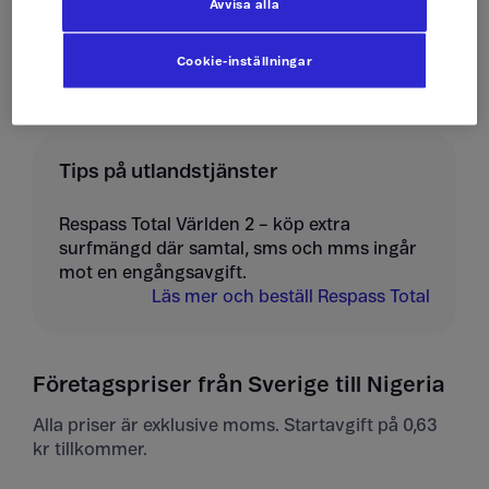
Avvisa alla
Ta emot mms
10 kr/st
Cookie-inställningar
Tips på utlandstjänster
Respass Total Världen 2 – köp extra
surfmängd där samtal, sms och mms ingår
mot en engångsavgift.
Läs mer och beställ Respass Total
Företagspriser från Sverige till Nigeria
Alla priser är exklusive moms. Startavgift på 0,63
kr tillkommer.