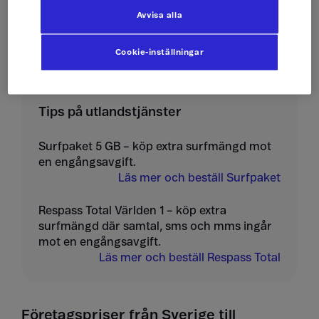
Avvisa alla
Ta emot mms
10 kr/st
Cookie-inställningar
Tips på utlandstjänster
Surfpaket 5 GB – köp extra surfmängd mot
en engångsavgift.
Läs mer och beställ Surfpaket
Respass Total Världen 1 – köp extra
surfmängd där samtal, sms och mms ingår
mot en engångsavgift.
Läs mer och beställ Respass Total
Företagspriser från Sverige till