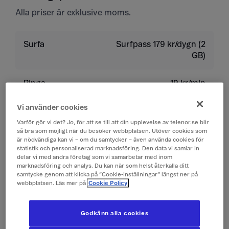
Alla priser är exklusive moms.
Surfa
Surfpass 179 kr/dygn (2
GB)
Ringa
19 kr/min
Vi använder cookies
Ta emot samtal
19 kr/min
Varför gör vi det? Jo, för att se till att din upplevelse av telenor.se blir
så bra som möjligt när du besöker webbplatsen. Utöver cookies som
Lyssna på röstbrevlåda
19 kr/min
är nödvändiga kan vi – om du samtycker – även använda cookies för
statistik och personaliserad marknadsföring. Den data vi samlar in
delar vi med andra företag som vi samarbetar med inom
Skicka sms
4 kr/st
marknadsföring och analys. Du kan när som helst återkalla ditt
samtycke genom att klicka på ”Cookie-inställningar” längst ner på
webbplatsen. Läs mer på
Cookie Policy
Ta emot sms
0 kr/st
Godkänn alla cookies
Skicka mms
10 kr/st