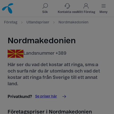
Till innehåll
Till sök
Sök
Kontakta oss
Mitt Företag
Meny
Företag
Utlandspriser
Nordmakedonien
Nordmakedonien
Landsnummer +389
Här ser du vad det kostar att ringa, sms:a
och surfa när du är utomlands och vad det
kostar att ringa från Sverige till ett annat
land.
Se priser här
Privatkund?
Företagspriser i Nordmakedonien