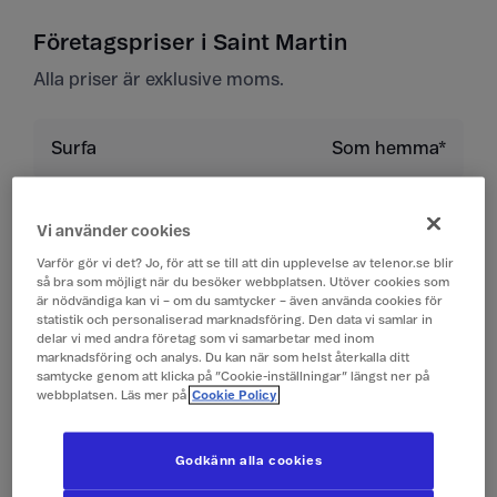
Företagspriser i Saint Martin
Alla priser är exklusive moms.
Surfa
Som hemma*
Ringa till Sverige
Som hemma
Vi använder cookies
Varför gör vi det? Jo, för att se till att din upplevelse av telenor.se blir
Ringa inom landet
Som hemma
så bra som möjligt när du besöker webbplatsen. Utöver cookies som
är nödvändiga kan vi – om du samtycker – även använda cookies för
statistik och personaliserad marknadsföring. Den data vi samlar in
Ringa till land utanför
9 kr/min
delar vi med andra företag som vi samarbetar med inom
EU/EES
marknadsföring och analys. Du kan när som helst återkalla ditt
samtycke genom att klicka på ”Cookie-inställningar” längst ner på
webbplatsen. Läs mer på
Cookie Policy
Ta emot samtal
Som hemma
Godkänn alla cookies
Lyssna på röstbrevlåda
Som hemma