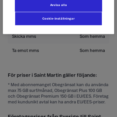
Avvisa alla
Skicka sms
Som hemma
Cookie-inställningar
Ta emot sms
Som hemma
Skicka mms
Som hemma
Ta emot mms
Som hemma
För priser i Saint Martin gäller följande:
* Med abonnemanget Obegränsat kan du använda
max 75 GB surf/månad, Obegränsat Plus 100 GB
och Obegränsat Premium 150 GB i EU/EES. Företag
med kundunikt avtal kan ha andra EU/EES-priser.
Företagspriser från Sverige till Saint