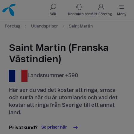
Till innehåll
Till sök
Sök
Kontakta oss
Mitt Företag
Meny
Företag
Utlandspriser
Saint Martin
Saint Martin (Franska
Västindien)
Landsnummer +590
Här ser du vad det kostar att ringa, sms:a
och surfa när du är utomlands och vad det
kostar att ringa från Sverige till ett annat
land.
Se priser här
Privatkund?