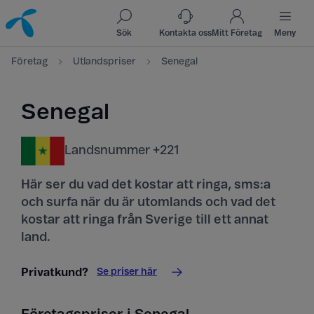
Till innehåll
Till sök
Sök
Kontakta oss
Mitt Företag
Meny
Företag
Utlandspriser
Senegal
Senegal
Landsnummer +221
Här ser du vad det kostar att ringa, sms:a
och surfa när du är utomlands och vad det
kostar att ringa från Sverige till ett annat
land.
Se priser här
Privatkund?