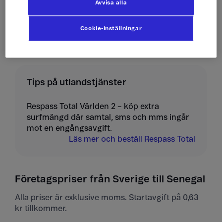
Avvisa alla
Ta emot mms
10 kr/st
Cookie-inställningar
Tips på utlandstjänster
Respass Total Världen 2 – köp extra
surfmängd där samtal, sms och mms ingår
mot en engångsavgift.
Läs mer och beställ Respass Total
Företagspriser från Sverige till Senegal
Alla priser är exklusive moms. Startavgift på 0,63
kr tillkommer.