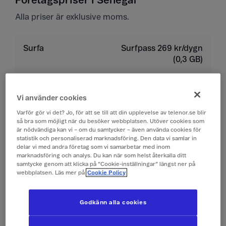
Företagspriser i Senegal
Alla priser är exklusive moms.
Surfa
Surfpass 269 kr/dygn
(0,3 GB)
Ringa
19 kr/min
Vi använder cookies
Varför gör vi det? Jo, för att se till att din upplevelse av telenor.se blir
Ta emot samtal
19 kr/min
så bra som möjligt när du besöker webbplatsen. Utöver cookies som
är nödvändiga kan vi – om du samtycker – även använda cookies för
statistik och personaliserad marknadsföring. Den data vi samlar in
Lyssna på röstbrevlåda
19 kr/min
delar vi med andra företag som vi samarbetar med inom
marknadsföring och analys. Du kan när som helst återkalla ditt
samtycke genom att klicka på ”Cookie-inställningar” längst ner på
Skicka sms
4 kr/st
webbplatsen. Läs mer på
Cookie Policy
Ta emot sms
0 kr/st
Godkänn alla cookies
Skicka mms
10 kr/st