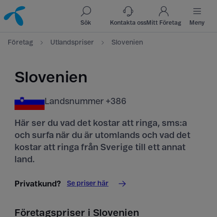
Till innehåll
Till sök
Sök
Kontakta oss
Mitt Företag
Meny
Företag
Utlandspriser
Slovenien
Slovenien
Landsnummer +386
Här ser du vad det kostar att ringa, sms:a
och surfa när du är utomlands och vad det
kostar att ringa från Sverige till ett annat
land.
Se priser här
Privatkund?
Företagspriser i Slovenien