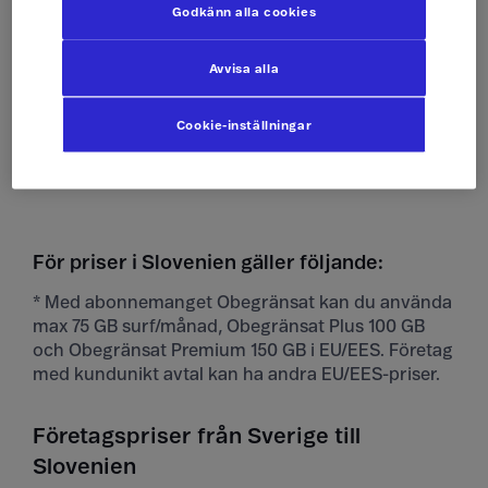
Godkänn alla cookies
Ta emot sms
Som hemma
Avvisa alla
Skicka mms
Som hemma
Cookie-inställningar
Ta emot mms
Som hemma
För priser i Slovenien gäller följande:
* Med abonnemanget Obegränsat kan du använda
max 75 GB surf/månad, Obegränsat Plus 100 GB
och Obegränsat Premium 150 GB i EU/EES. Företag
med kundunikt avtal kan ha andra EU/EES-priser.
Företagspriser från Sverige till
Slovenien