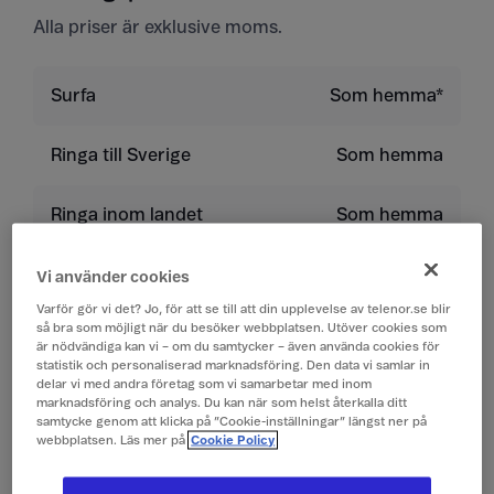
Alla priser är exklusive moms.
Surfa
Som hemma*
Ringa till Sverige
Som hemma
Ringa inom landet
Som hemma
Ringa till land utanför
9 kr/min
Vi använder cookies
EU/EES
Varför gör vi det? Jo, för att se till att din upplevelse av telenor.se blir
så bra som möjligt när du besöker webbplatsen. Utöver cookies som
är nödvändiga kan vi – om du samtycker – även använda cookies för
Ta emot samtal
Som hemma
statistik och personaliserad marknadsföring. Den data vi samlar in
delar vi med andra företag som vi samarbetar med inom
marknadsföring och analys. Du kan när som helst återkalla ditt
Lyssna på röstbrevlåda
Som hemma
samtycke genom att klicka på ”Cookie-inställningar” längst ner på
webbplatsen. Läs mer på
Cookie Policy
Skicka sms
Som hemma