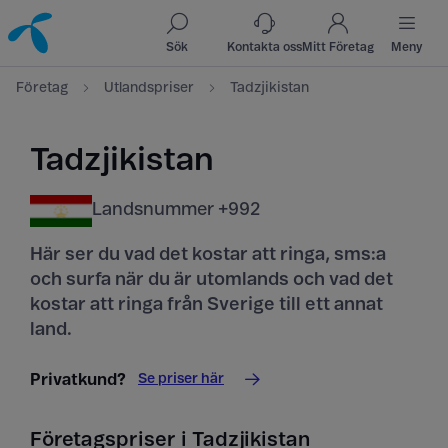
Till innehåll
Till sök
Sök
Kontakta oss
Mitt Företag
Meny
Företag
Utlandspriser
Tadzjikistan
Tadzjikistan
Landsnummer +992
Här ser du vad det kostar att ringa, sms:a
och surfa när du är utomlands och vad det
kostar att ringa från Sverige till ett annat
land.
Se priser här
Privatkund?
Företagspriser i Tadzjikistan