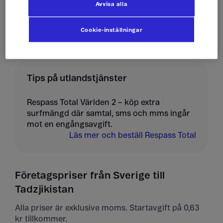
Avvisa alla
Ta emot mms
10 kr/st
Cookie-inställningar
Tips på utlandstjänster
Respass Total Världen 2 – köp extra
surfmängd där samtal, sms och mms ingår
mot en engångsavgift.
Läs mer och beställ Respass Total
Företagspriser från Sverige till
Tadzjikistan
Alla priser är exklusive moms. Startavgift på 0,63
kr tillkommer.