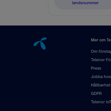
landsnummer
Tillbaka till innehåll
Mer om Te
Om företa
Telenor Fö
Press
Jobba hos
Hållbarhet
GDPR
Telenor Io