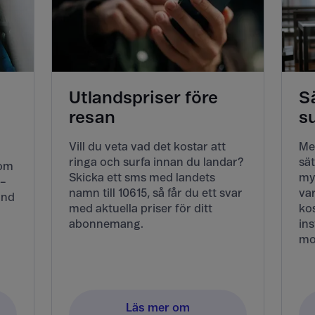
Utlandspriser före
Sä
resan
s
Vill du veta vad det kostar att
Me
ringa och surfa innan du landar?
sät
Kom
Skicka ett sms med landets
my
 –
namn till 10615, så får du ett svar
va
and
med aktuella priser för ditt
kos
abonnemang.
ins
mo
Läs mer om