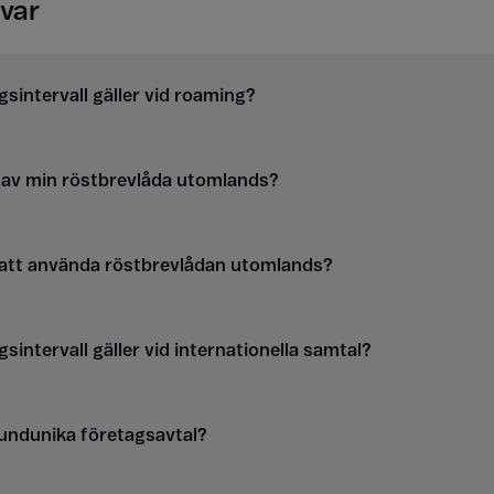
var
gsintervall gäller vid roaming?
g av min röstbrevlåda utomlands?
 att använda röstbrevlådan utomlands?
gsintervall gäller vid internationella samtal?
kundunika företagsavtal?