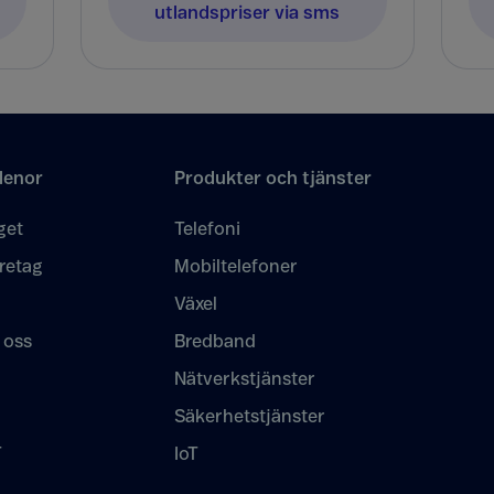
utlandspriser via sms
lenor
Produkter och tjänster
get
Telefoni
retag
Mobiltelefoner
Växel
 oss
Bredband
Nätverkstjänster
Säkerhetstjänster
T
IoT