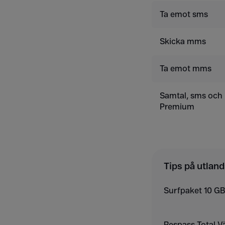
Ta emot sms
Skicka mms
Ta emot mms
Samtal, sms oc
Premium
Tips på utland
Surfpaket 10 GB
Respass Total V