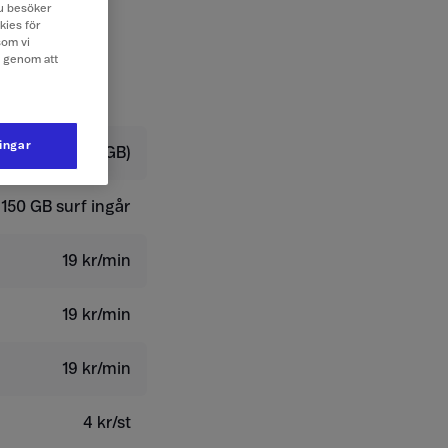
 du besöker
kies för
som vi
e genom att
ningar
179 kr/dygn (2 GB)
 150 GB surf ingår
19 kr/min
19 kr/min
19 kr/min
4 kr/st