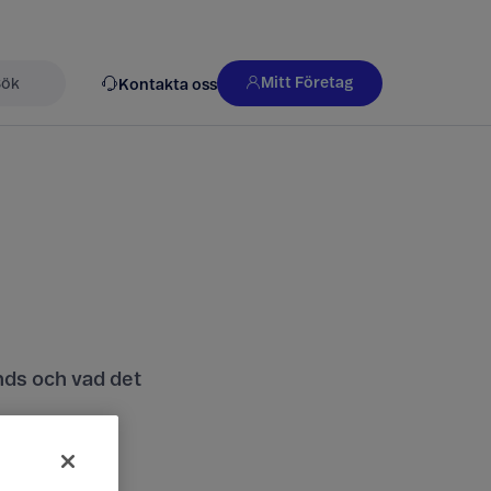
Mitt Företag
Kontakta oss
k
nds och vad det