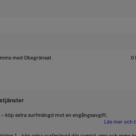
h mms med Obegränsat
0 
stjänster
 – köp extra surfmängd mot en engångsavgift.
Läs mer och b
ärlden 1 – köp extra surfmängd där samtal, sms och mms i