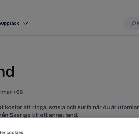
e
Upptäck
Sö
nd
mer +66
t kostar att ringa, sms:a och surfa när du är utomla
rån Sverige till ett annat land.
iser här
der cookies