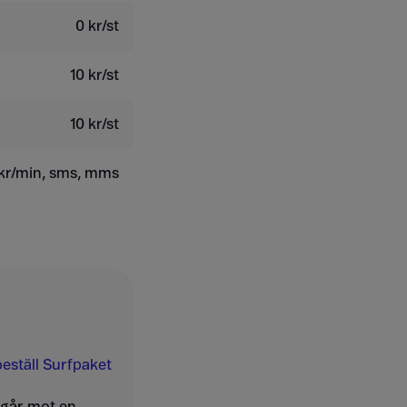
0 kr/st
10 kr/st
10 kr/st
kr/min, sms, mms
eställ Surfpaket
ngår mot en