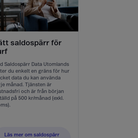
tt saldospärr för
urf
d Saldospärr Data Utomlands
ter du enkelt en gräns för hur
cket data du kan använda
rje månad. Tjänsten är
tnadsfri och är från början
tälld på 500 kr/månad (exkl.
ms).
Läs mer om saldospärr