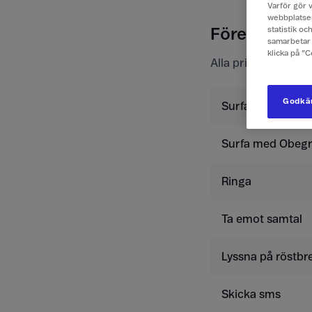
Varför gör v
webbplatsen
statistik o
Företagspris
samarbetar 
klicka på ”
Alla priser är exkl
Godkän
Surfa
Surfa med Obegr
Ringa
Ta emot samtal
Lyssna på röstbr
Skicka sms