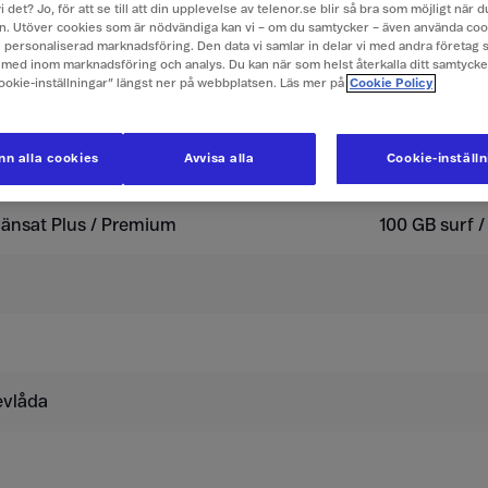
i det? Jo, för att se till att din upplevelse av telenor.se blir så bra som möjligt när
. Utöver cookies som är nödvändiga kan vi – om du samtycker – även använda coo
ch personaliserad marknadsföring. Den data vi samlar in delar vi med andra företag 
er i Thailand
med inom marknadsföring och analys. Du kan när som helst återkalla ditt samtyck
Cookie-inställningar” längst ner på webbplatsen. Läs mer på
Cookie Policy
usive moms.
n alla cookies
Avvisa alla
Cookie-inställ
Surfpass 
änsat Plus / Premium
100 GB surf /
evlåda