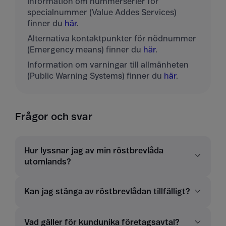
Information om nummerserier för
specialnummer (Value Addes Services)
finner du
här
.
Alternativa kontaktpunkter för nödnummer
(Emergency means) finner du
här
.
Information om varningar till allmänheten
(Public Warning Systems) finner du
här
.
Frågor och svar
Hur lyssnar jag av min röstbrevlåda
utomlands?
Kan jag stänga av röstbrevlådan tillfälligt?
Vad gäller för kundunika företagsavtal?