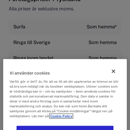
Alla priser är exklusive moms.
Surfa
Som hemma*
Ringa till Sverige
Som hemma
Ringa inom landet
Som hemma
Vi använder cookies
Ringa till land utanför
9 kr/min
EU/EES
Varför gör vi det? Jo, för att se till att din upplevelse av telenor.se blir
så bra som möjligt när du besöker webbplatsen. Utöver cookies som
är nödvändiga kan vi – om du samtycker – även använda cookies för
Ta emot samtal
Som hemma
statistik och personaliserad marknadsföring. Den data vi samlar in
delar vi med andra företag som vi samarbetar med inom
marknadsföring och analys. Du kan när som helst återkalla ditt
Lyssna på röstbrevlåda
Som hemma
samtycke genom att klicka på ”Cookie-inställningar” längst ner på
webbplatsen. Läs mer på
Cookie Policy
Skicka sms
Som hemma