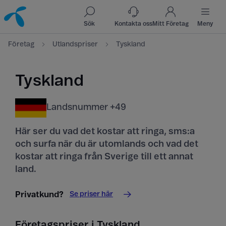
Till innehåll
Till sök
Sök
Kontakta oss
Mitt Företag
Meny
Företag
Utlandspriser
Tyskland
Tyskland
Landsnummer +49
Här ser du vad det kostar att ringa, sms:a
och surfa när du är utomlands och vad det
kostar att ringa från Sverige till ett annat
land.
Se priser här
Privatkund?
Företagspriser i Tyskland