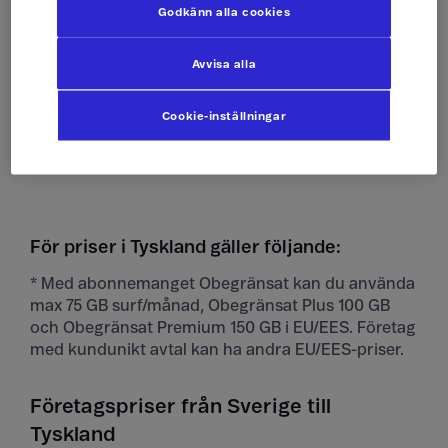
Godkänn alla cookies
Ta emot sms
Som hemma
Avvisa alla
Skicka mms
Som hemma
Cookie-inställningar
Ta emot mms
Som hemma
För priser i Tyskland gäller följande:
* Med abonnemanget Obegränsat kan du använda
max 75 GB surf/månad, Obegränsat Plus 100 GB
och Obegränsat Premium 150 GB i EU/EES. Företag
med kundunikt avtal kan ha andra EU/EES-priser.
Företagspriser från Sverige till
Tyskland