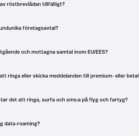
v röstbrevlådan tillfälligt?
kundunika företagsavtal?
utgående och mottagna samtal inom EU/EES?
att ringa eller skicka meddelanden till premium- eller be
ar det att ringa, surfa och sms:a på flyg och fartyg?
ag data-roaming?