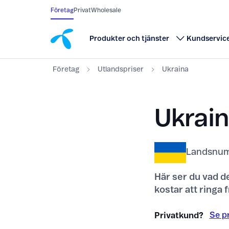
Till innehåll
Till sök
Företag
Privat
Wholesale
Produkter och tjänster
Kundservic
Företag
Utlandspriser
Ukraina
Ukrai
Landsnum
Här ser du vad de
kostar att ringa f
Se pr
Privatkund?