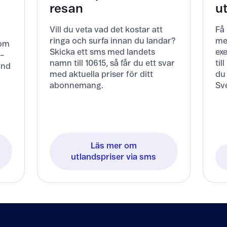
resan
u
Vill du veta vad det kostar att
Få
ringa och surfa innan du landar?
me
Kom
Skicka ett sms med landets
exe
 –
namn till 10615, så får du ett svar
til
and
med aktuella priser för ditt
du
abonnemang.
Sve
Läs mer om
utlandspriser via sms