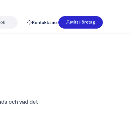
Mitt Företag
Kontakta oss
k
nds och vad det