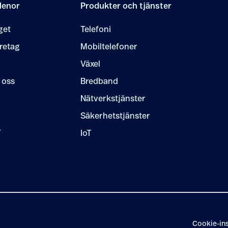
lenor
Produkter och tjänster
get
Telefoni
retag
Mobiltelefoner
Växel
 oss
Bredband
Nätverkstjänster
Säkerhetstjänster
T
IoT
Cookie-ins