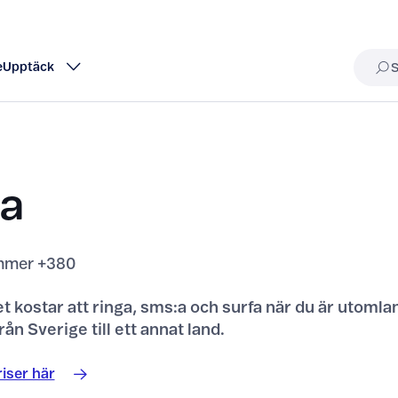
e
Upptäck
Sö
na
mer +380
t kostar att ringa, sms:a och surfa när du är utomla
rån Sverige till ett annat land.
iser här