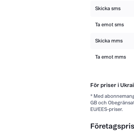
Skicka sms
Ta emot sms
Skicka mms
Ta emot mms
För priser i Ukra
* Med abonnemange
GB och Obegränsat
EU/EES-priser.
Företagspris