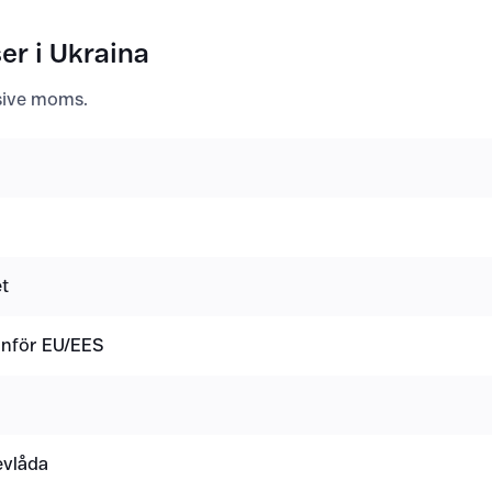
er i Ukraina
usive moms.
t
tanför EU/EES
evlåda