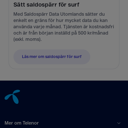
Sätt saldospärr för surf
Med Saldospärr Data Utomlands sätter du
enkelt en gräns för hur mycket data du kan
använda varje månad. Tjänsten är kostnadsfri
och är från början inställd på 500 kr/månad
(exkl. moms).
Läs mer om saldospärr för surf
Tillbaka till innehåll
Mer om Telenor