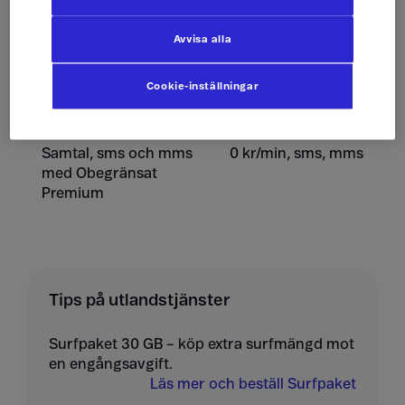
Ta emot sms
0 kr/st
Avvisa alla
Skicka mms
10 kr/st
Cookie-inställningar
Ta emot mms
10 kr/st
Samtal, sms och mms
0 kr/min, sms, mms
med Obegränsat
Premium
Tips på utlandstjänster
Surfpaket 30 GB – köp extra surfmängd mot
en engångsavgift.
Läs mer och beställ Surfpaket