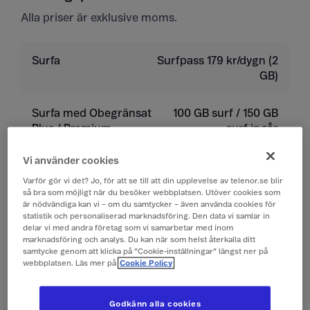
Alla priser är exklusive moms.
Surfa
Surfpass 179 kr/dygn (2
GB)
Surfa med Obegränsat
100 GB surf / 150 GB
Plus / Premium
surf ingår
Vi använder cookies
Ringa
19 kr/min
Varför gör vi det? Jo, för att se till att din upplevelse av telenor.se blir
så bra som möjligt när du besöker webbplatsen. Utöver cookies som
Ta emot samtal
19 kr/min
är nödvändiga kan vi – om du samtycker – även använda cookies för
statistik och personaliserad marknadsföring. Den data vi samlar in
delar vi med andra företag som vi samarbetar med inom
Lyssna på röstbrevlåda
19 kr/min
marknadsföring och analys. Du kan när som helst återkalla ditt
samtycke genom att klicka på ”Cookie-inställningar” längst ner på
webbplatsen. Läs mer på
Cookie Policy
Skicka sms
4 kr/st
Godkänn alla cookies