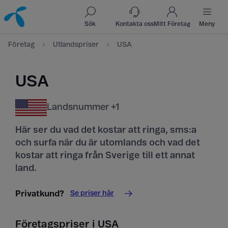
Till innehåll
Till sök
Sök
Kontakta oss
Mitt Företag
Meny
Företag
Utlandspriser
USA
USA
Landsnummer +1
Här ser du vad det kostar att ringa, sms:a
och surfa när du är utomlands och vad det
kostar att ringa från Sverige till ett annat
land.
Se priser här
Privatkund?
Företagspriser i USA