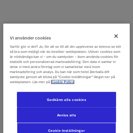
Vi använder cookies
Varför gör vi det? Jo, för att se till att din upplevelse av telenor.se blir
så bra som möjligt när du besöker webbplatsen. Utöver cookies som
är nödvändiga kan vi – om du samtycker – även använda cookies för
statistik och personaliserad marknadsföring. Den data vi samlar in
delar vi med andra företag som vi samarbetar med inom
marknadsföring och analys. Du kan när som helst återkalla ditt
samtycke genom att klicka på ”Cookie-inställningar” längst ner på
webbplatsen. Läs mer på
Cookie Policy
Godkänn alla cookies
Avvisa alla
Cookie-inställningar