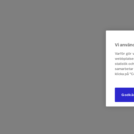
Vi använ
Varför gör v
webbplatsen
statistik o
samarbetar 
klicka på ”
Godkän