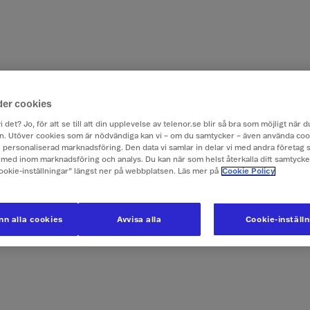
der cookies
i det? Jo, för att se till att din upplevelse av telenor.se blir så bra som möjligt när
. Utöver cookies som är nödvändiga kan vi – om du samtycker – även använda coo
ch personaliserad marknadsföring. Den data vi samlar in delar vi med andra företag 
med inom marknadsföring och analys. Du kan när som helst återkalla ditt samtyck
Cookie-inställningar” längst ner på webbplatsen. Läs mer på
Cookie Policy
n alla cookies
Avvisa alla
Cookie-inställ