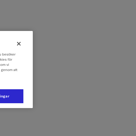
 du besöker
kies för
som vi
e genom att
ningar