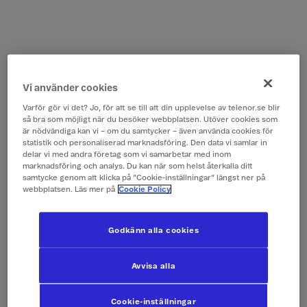
Vi använder cookies
Varför gör vi det? Jo, för att se till att din upplevelse av telenor.se blir
så bra som möjligt när du besöker webbplatsen. Utöver cookies som
är nödvändiga kan vi – om du samtycker – även använda cookies för
statistik och personaliserad marknadsföring. Den data vi samlar in
delar vi med andra företag som vi samarbetar med inom
marknadsföring och analys. Du kan när som helst återkalla ditt
samtycke genom att klicka på ”Cookie-inställningar” längst ner på
webbplatsen. Läs mer på
Cookie Policy
Godkänn alla cookies
Avvisa alla
Cookie-inställningar