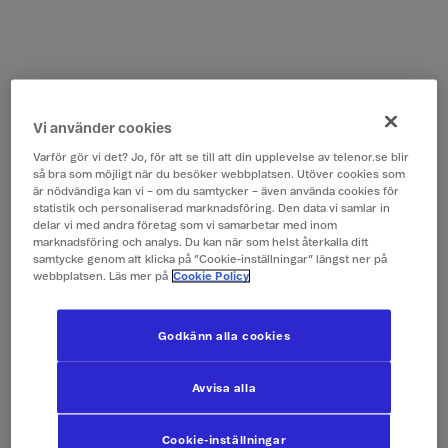
Vi använder cookies
Varför gör vi det? Jo, för att se till att din upplevelse av telenor.se blir
så bra som möjligt när du besöker webbplatsen. Utöver cookies som
är nödvändiga kan vi – om du samtycker – även använda cookies för
statistik och personaliserad marknadsföring. Den data vi samlar in
delar vi med andra företag som vi samarbetar med inom
marknadsföring och analys. Du kan när som helst återkalla ditt
samtycke genom att klicka på ”Cookie-inställningar” längst ner på
webbplatsen. Läs mer på
Cookie Policy
Godkänn alla cookies
Avvisa alla
Cookie-inställningar