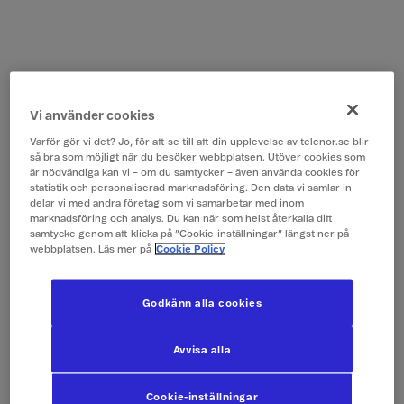
Vi använder cookies
Varför gör vi det? Jo, för att se till att din upplevelse av telenor.se blir
så bra som möjligt när du besöker webbplatsen. Utöver cookies som
är nödvändiga kan vi – om du samtycker – även använda cookies för
statistik och personaliserad marknadsföring. Den data vi samlar in
delar vi med andra företag som vi samarbetar med inom
marknadsföring och analys. Du kan när som helst återkalla ditt
samtycke genom att klicka på ”Cookie-inställningar” längst ner på
webbplatsen. Läs mer på
Cookie Policy
Godkänn alla cookies
Avvisa alla
Cookie-inställningar