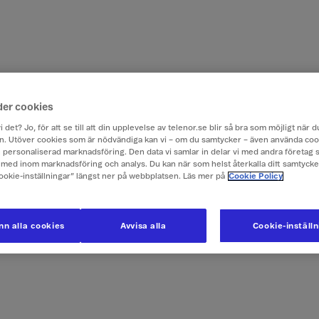
der cookies
i det? Jo, för att se till att din upplevelse av telenor.se blir så bra som möjligt när
. Utöver cookies som är nödvändiga kan vi – om du samtycker – även använda coo
ch personaliserad marknadsföring. Den data vi samlar in delar vi med andra företag 
med inom marknadsföring och analys. Du kan när som helst återkalla ditt samtyck
Cookie-inställningar” längst ner på webbplatsen. Läs mer på
Cookie Policy
n alla cookies
Avvisa alla
Cookie-inställ