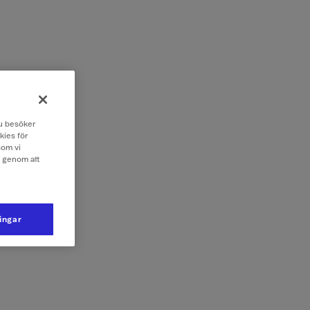
 du besöker
kies för
som vi
e genom att
ningar