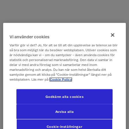
Vi använder cookies
Varför gör vi det? Jo, för att se till att din upplevelse av telenor.se blir
så bra som möjligt när du besöker webbplatsen. Utöver cookies som
är nödvändiga kan vi – om du samtycker – även använda cookies för
statistik och personaliserad marknadsföring. Den data vi samlar in
delar vi med andra företag som vi samarbetar med inom
marknadsföring och analys. Du kan när som helst återkalla ditt
samtycke genom att klicka på ”Cookie-inställningar” längst ner på
webbplatsen. Läs mer på
Cookie Policy
Godkänn alla cookies
Avvisa alla
Cookie-inställningar