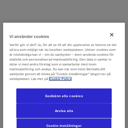
Vi använder cookies
Varför gör vi det? Jo, för att se till att din upplevelse av telenor.se blir
så bra som möjligt när du besöker webbplatsen. Utöver cookies som
är nödvändiga kan vi – om du samtycker – även använda cookies för
statistik och personaliserad marknadsföring. Den data vi samlar in
delar vi med andra företag som vi samarbetar med inom
marknadsföring och analys. Du kan när som helst återkalla ditt
samtycke genom att klicka på ”Cookie-inställningar” längst ner på
webbplatsen. Läs mer på
Cookie Policy
Godkänn alla cookies
Avvisa alla
Cookie-inställningar