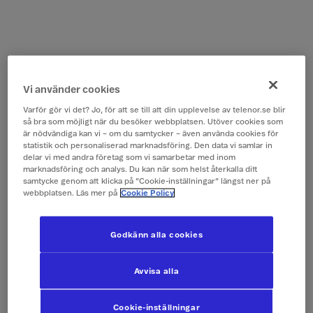
Vi använder cookies
Varför gör vi det? Jo, för att se till att din upplevelse av telenor.se blir
så bra som möjligt när du besöker webbplatsen. Utöver cookies som
är nödvändiga kan vi – om du samtycker – även använda cookies för
statistik och personaliserad marknadsföring. Den data vi samlar in
delar vi med andra företag som vi samarbetar med inom
marknadsföring och analys. Du kan när som helst återkalla ditt
samtycke genom att klicka på ”Cookie-inställningar” längst ner på
webbplatsen. Läs mer på
Cookie Policy
Godkänn alla cookies
Avvisa alla
Cookie-inställningar