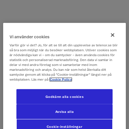
Vi använder cookies
Varför gör vi det? Jo, för att se till att din upplevelse av telenor.se blir
så bra som möjligt när du besöker webbplatsen. Utöver cookies som
är nödvändiga kan vi – om du samtycker – även använda cookies för
statistik och personaliserad marknadsföring. Den data vi samlar in
delar vi med andra företag som vi samarbetar med inom
marknadsföring och analys. Du kan när som helst återkalla ditt
samtycke genom att klicka på ”Cookie-inställningar” längst ner på
webbplatsen. Läs mer på
Cookie Policy
Godkänn alla cookies
Avvisa alla
Cookie-inställningar