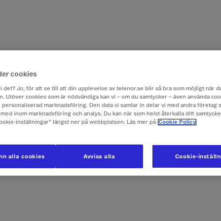
der cookies
i det? Jo, för att se till att din upplevelse av telenor.se blir så bra som möjligt när
. Utöver cookies som är nödvändiga kan vi – om du samtycker – även använda coo
ch personaliserad marknadsföring. Den data vi samlar in delar vi med andra företag 
med inom marknadsföring och analys. Du kan när som helst återkalla ditt samtyck
Cookie-inställningar” längst ner på webbplatsen. Läs mer på
Cookie Policy
n alla cookies
Avvisa alla
Cookie-inställ