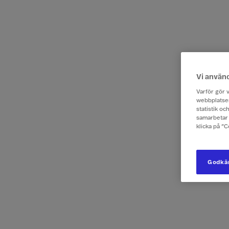
Vi använ
Varför gör v
webbplatsen
statistik o
samarbetar 
klicka på ”
Godkän