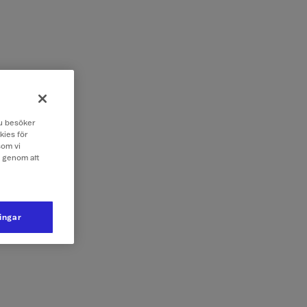
 du besöker
kies för
som vi
e genom att
ningar