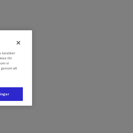
 du besöker
kies för
som vi
e genom att
ningar