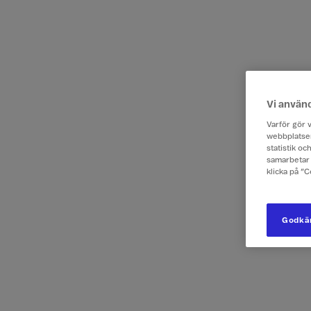
Vi använ
Varför gör v
webbplatsen
statistik o
samarbetar 
klicka på ”
Godkän