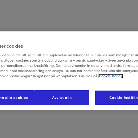
der cookies
i det? Jo, för att se till att din upplevelse av telenor.se blir så bra som möjligt när
. Utöver cookies som är nödvändiga kan vi – om du samtycker – även använda coo
ch personaliserad marknadsföring. Den data vi samlar in delar vi med andra företag 
med inom marknadsföring och analys. Du kan när som helst återkalla ditt samtyck
Cookie-inställningar” längst ner på webbplatsen. Läs mer på
Cookie Policy
n alla cookies
Avvisa alla
Cookie-inställ