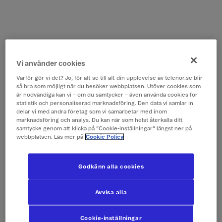
Vi använder cookies
Varför gör vi det? Jo, för att se till att din upplevelse av telenor.se blir
så bra som möjligt när du besöker webbplatsen. Utöver cookies som
är nödvändiga kan vi – om du samtycker – även använda cookies för
statistik och personaliserad marknadsföring. Den data vi samlar in
delar vi med andra företag som vi samarbetar med inom
marknadsföring och analys. Du kan när som helst återkalla ditt
samtycke genom att klicka på ”Cookie-inställningar” längst ner på
webbplatsen. Läs mer på
Cookie Policy
Godkänn alla cookies
Avvisa alla
Cookie-inställningar