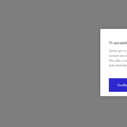
Vi använde
Varför gör vi 
cookies som ä
Den data vi s
helst återkal
Godkä