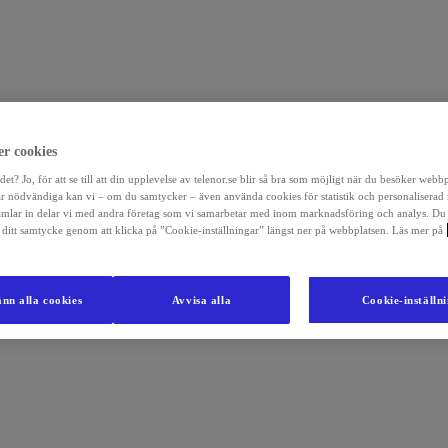
r cookies
det? Jo, för att se till att din upplevelse av telenor.se blir så bra som möjligt när du besöker webb
r nödvändiga kan vi – om du samtycker – även använda cookies för statistik och personaliserad
amlar in delar vi med andra företag som vi samarbetar med inom marknadsföring och analys. Du
la ditt samtycke genom att klicka på ”Cookie-inställningar” längst ner på webbplatsen. Läs mer på
nn alla cookies
Avvisa alla
Cookie-inställn