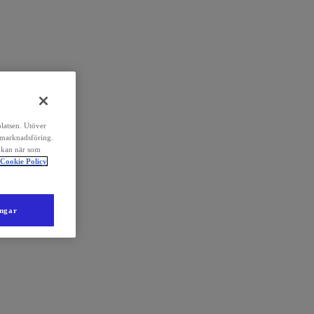
platsen. Utöver
 marknadsföring.
 kan när som
Cookie Policy
ingar