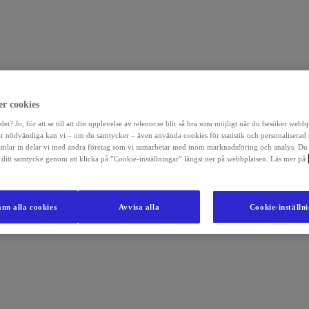
r cookies
det? Jo, för att se till att din upplevelse av telenor.se blir så bra som möjligt när du besöker webb
r nödvändiga kan vi – om du samtycker – även använda cookies för statistik och personaliserad
amlar in delar vi med andra företag som vi samarbetar med inom marknadsföring och analys. Du
la ditt samtycke genom att klicka på ”Cookie-inställningar” längst ner på webbplatsen. Läs mer på
nn alla cookies
Avvisa alla
Cookie-inställn