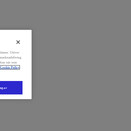
platsen. Utöver
 marknadsföring.
 kan när som
Cookie Policy
ingar