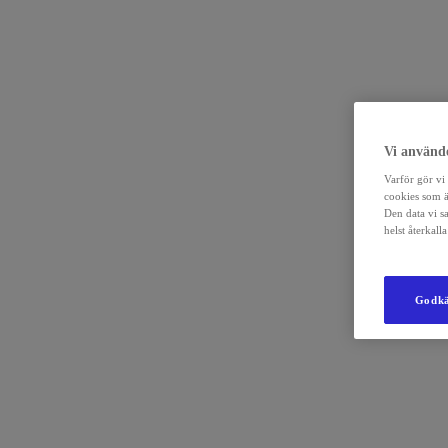
Vi använde
Varför gör vi 
cookies som ä
Den data vi s
helst återkal
Godkä