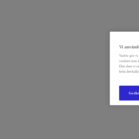
Vi använde
Varför gör vi 
cookies som ä
Den data vi s
helst återkal
Godkä