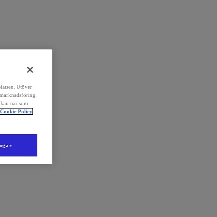
platsen. Utöver
 marknadsföring.
 kan när som
Cookie Policy
ingar