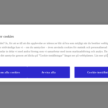
r cookies
det? Jo, för att se till att din upplevelse av telenor.se blir så bra som möjligt när du besöker webb
r nödvändiga kan vi – om du samtycker – även använda cookies för statistik och personaliserad
amlar in delar vi med andra företag som vi samarbetar med inom marknadsföring och analys. Du
la ditt samtycke genom att klicka på ”Cookie-inställningar” längst ner på webbplatsen. Läs mer på
nn alla cookies
Avvisa alla
Cookie-inställn