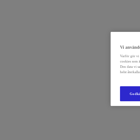
Vi använde
Varför gör vi 
cookies som ä
Den data vi s
helst återkal
Godkä