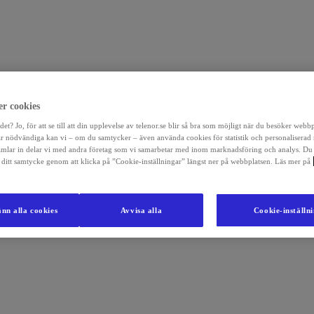
r cookies
det? Jo, för att se till att din upplevelse av telenor.se blir så bra som möjligt när du besöker webb
r nödvändiga kan vi – om du samtycker – även använda cookies för statistik och personaliserad
amlar in delar vi med andra företag som vi samarbetar med inom marknadsföring och analys. Du
la ditt samtycke genom att klicka på ”Cookie-inställningar” längst ner på webbplatsen. Läs mer på
nn alla cookies
Avvisa alla
Cookie-inställn