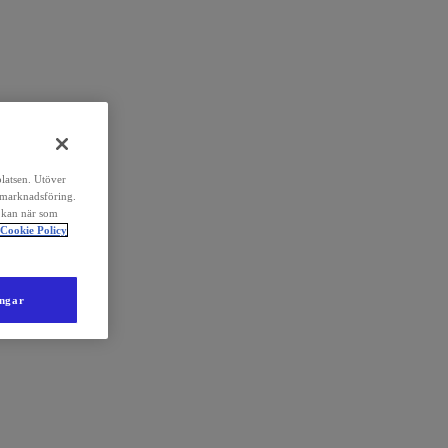
platsen. Utöver
 marknadsföring.
 kan när som
Cookie Policy
ingar