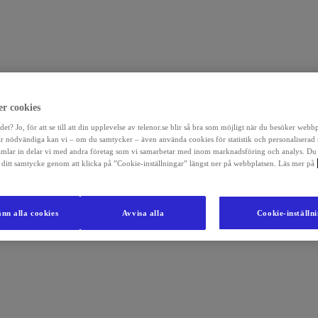
r cookies
det? Jo, för att se till att din upplevelse av telenor.se blir så bra som möjligt när du besöker webb
r nödvändiga kan vi – om du samtycker – även använda cookies för statistik och personaliserad
amlar in delar vi med andra företag som vi samarbetar med inom marknadsföring och analys. Du
la ditt samtycke genom att klicka på ”Cookie-inställningar” längst ner på webbplatsen. Läs mer på
nn alla cookies
Avvisa alla
Cookie-inställn