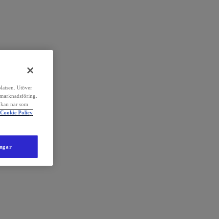
platsen. Utöver
 marknadsföring.
 kan när som
Cookie Policy
ingar