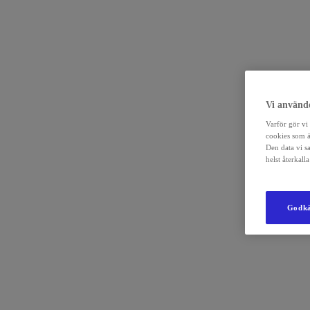
Vi använde
Varför gör vi 
cookies som ä
Den data vi s
helst återkal
Godkä