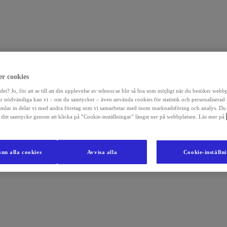
r cookies
det? Jo, för att se till att din upplevelse av telenor.se blir så bra som möjligt när du besöker webb
r nödvändiga kan vi – om du samtycker – även använda cookies för statistik och personaliserad
amlar in delar vi med andra företag som vi samarbetar med inom marknadsföring och analys. Du
la ditt samtycke genom att klicka på ”Cookie-inställningar” längst ner på webbplatsen. Läs mer på
nn alla cookies
Avvisa alla
Cookie-inställn