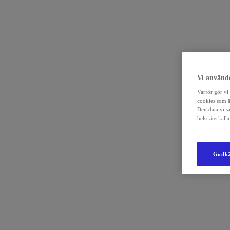
Vi använde
Varför gör vi 
cookies som ä
Den data vi s
helst återkal
Godkä