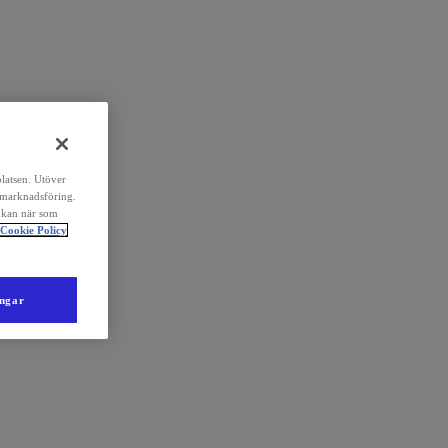
platsen. Utöver
 marknadsföring.
 kan när som
Cookie Policy
ingar