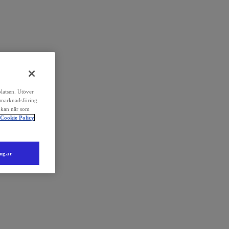
platsen. Utöver
 marknadsföring.
 kan när som
Cookie Policy
ingar