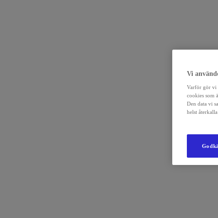
Vi använde
Varför gör vi 
cookies som ä
Den data vi s
helst återkal
Godkä