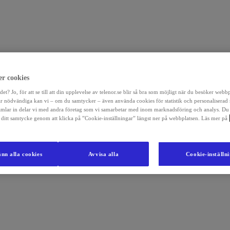
r cookies
det? Jo, för att se till att din upplevelse av telenor.se blir så bra som möjligt när du besöker webb
r nödvändiga kan vi – om du samtycker – även använda cookies för statistik och personaliserad
amlar in delar vi med andra företag som vi samarbetar med inom marknadsföring och analys. Du
la ditt samtycke genom att klicka på ”Cookie-inställningar” längst ner på webbplatsen. Läs mer på
nn alla cookies
Avvisa alla
Cookie-inställn