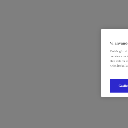
Vi använde
Varför gör vi 
cookies som ä
Den data vi s
helst återkal
Godkä