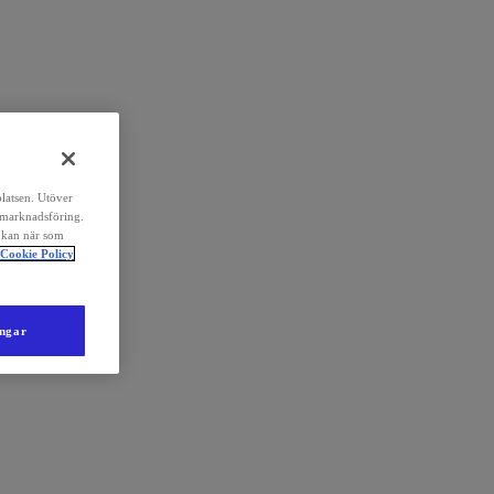
platsen. Utöver
 marknadsföring.
 kan när som
Cookie Policy
ingar