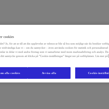
r cookies
det? Jo, för att se till att din upplevelse av telenor.se blir så bra som möjligt när du besöker webb
r nödvändiga kan vi – om du samtycker – även använda cookies för statistik och personaliserad
amlar in delar vi med andra företag som vi samarbetar med inom marknadsföring och analys. Du
la ditt samtycke genom att klicka på ”Cookie-inställningar” längst ner på webbplatsen. Läs mer på
nn alla cookies
Avvisa alla
Cookie-inställn