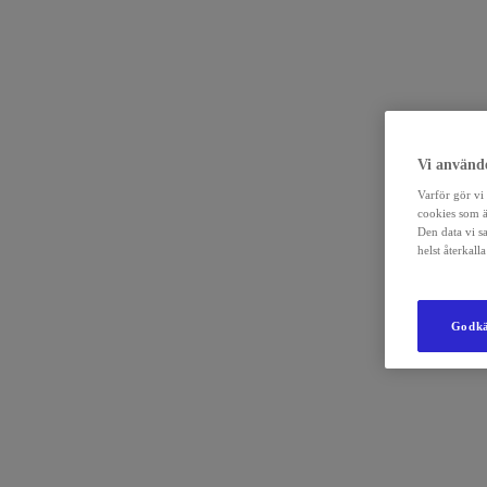
Vi använde
Varför gör vi 
cookies som ä
Den data vi s
helst återkal
Godkä