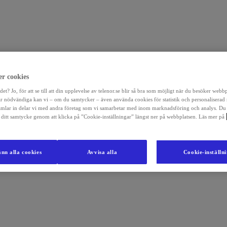
r cookies
det? Jo, för att se till att din upplevelse av telenor.se blir så bra som möjligt när du besöker webb
r nödvändiga kan vi – om du samtycker – även använda cookies för statistik och personaliserad
amlar in delar vi med andra företag som vi samarbetar med inom marknadsföring och analys. Du
la ditt samtycke genom att klicka på ”Cookie-inställningar” längst ner på webbplatsen. Läs mer på
nn alla cookies
Avvisa alla
Cookie-inställn