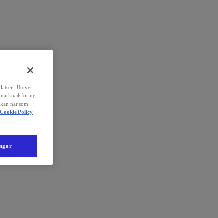
platsen. Utöver
 marknadsföring.
 kan när som
Cookie Policy
ingar