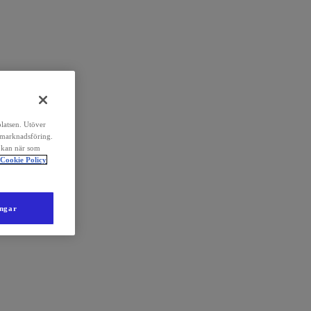
platsen. Utöver
 marknadsföring.
 kan när som
Cookie Policy
ingar