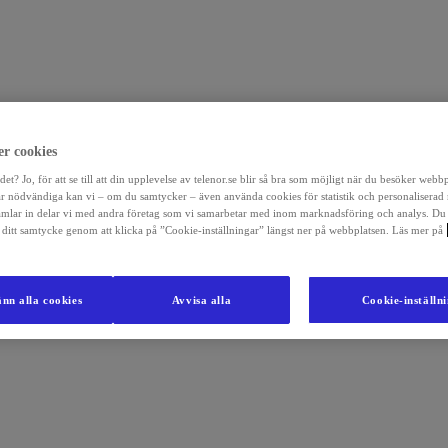
r cookies
det? Jo, för att se till att din upplevelse av telenor.se blir så bra som möjligt när du besöker webb
r nödvändiga kan vi – om du samtycker – även använda cookies för statistik och personaliserad
amlar in delar vi med andra företag som vi samarbetar med inom marknadsföring och analys. Du
la ditt samtycke genom att klicka på ”Cookie-inställningar” längst ner på webbplatsen. Läs mer på
nn alla cookies
Avvisa alla
Cookie-inställn