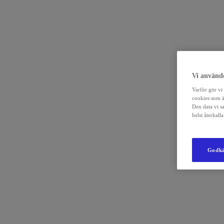
Vi använde
Varför gör vi 
cookies som ä
Den data vi s
helst återkal
Godkä