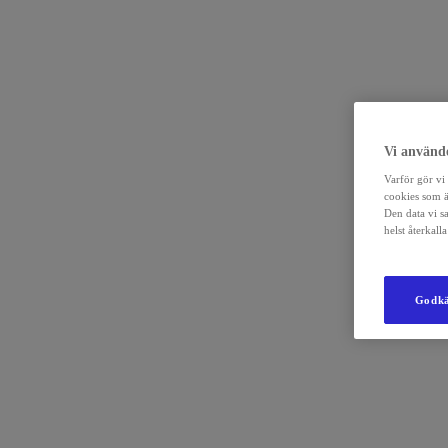
Vi använde
Varför gör vi 
cookies som ä
Den data vi s
helst återkal
Godkä