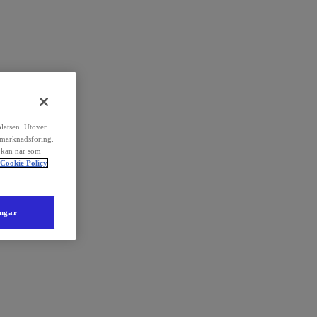
platsen. Utöver
 marknadsföring.
 kan när som
Cookie Policy
ingar