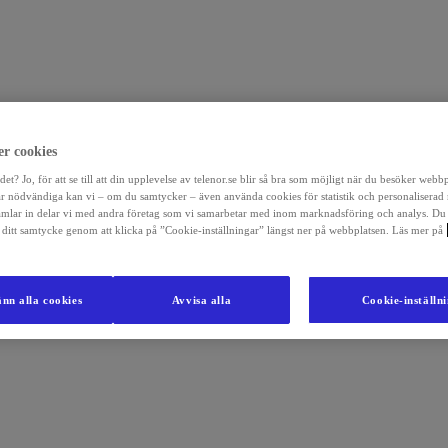
r cookies
det? Jo, för att se till att din upplevelse av telenor.se blir så bra som möjligt när du besöker webb
r nödvändiga kan vi – om du samtycker – även använda cookies för statistik och personaliserad
amlar in delar vi med andra företag som vi samarbetar med inom marknadsföring och analys. Du
la ditt samtycke genom att klicka på ”Cookie-inställningar” längst ner på webbplatsen. Läs mer på
nn alla cookies
Avvisa alla
Cookie-inställn