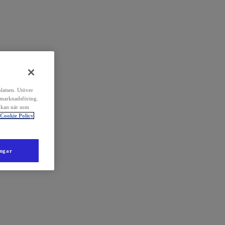
platsen. Utöver
 marknadsföring.
 kan när som
Cookie Policy
ingar