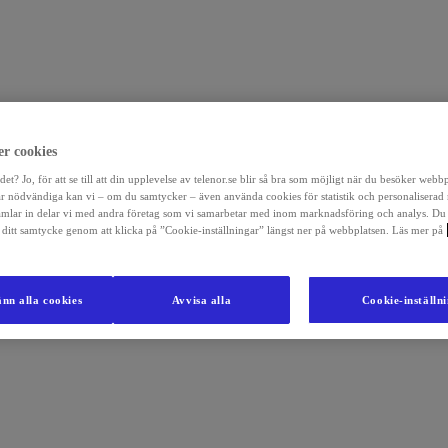
r cookies
det? Jo, för att se till att din upplevelse av telenor.se blir så bra som möjligt när du besöker webb
r nödvändiga kan vi – om du samtycker – även använda cookies för statistik och personaliserad
amlar in delar vi med andra företag som vi samarbetar med inom marknadsföring och analys. Du
la ditt samtycke genom att klicka på ”Cookie-inställningar” längst ner på webbplatsen. Läs mer på
nn alla cookies
Avvisa alla
Cookie-inställn