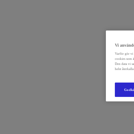
Vi använde
Varför gör vi 
cookies som ä
Den data vi s
helst återkal
Godkä