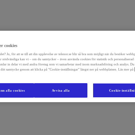
r cookies
det? Jo, för att se till att din upplevelse av telenor.se blir så bra som möjligt när du besöker webb
r nödvändiga kan vi – om du samtycker – även använda cookies för statistik och personaliserad
amlar in delar vi med andra företag som vi samarbetar med inom marknadsföring och analys. Du
la ditt samtycke genom att klicka på ”Cookie-inställningar” längst ner på webbplatsen. Läs mer på
nn alla cookies
Avvisa alla
Cookie-inställn