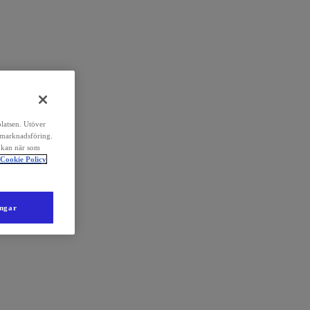
platsen. Utöver
 marknadsföring.
 kan när som
Cookie Policy
ingar