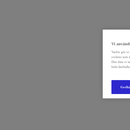
Vi använde
Varför gör vi 
cookies som ä
Den data vi s
helst återkal
Godkä