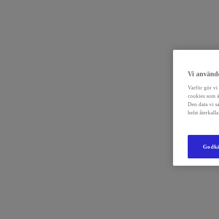
Vi använde
Varför gör vi 
cookies som ä
Den data vi s
helst återkal
Godkä