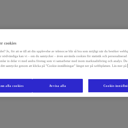
r cookies
det? Jo, för att se till att din upplevelse av telenor.se blir så bra som möjligt när du besöker webb
r nödvändiga kan vi – om du samtycker – även använda cookies för statistik och personaliserad
amlar in delar vi med andra företag som vi samarbetar med inom marknadsföring och analys. Du
la ditt samtycke genom att klicka på ”Cookie-inställningar” längst ner på webbplatsen. Läs mer på
nn alla cookies
Avvisa alla
Cookie-inställn