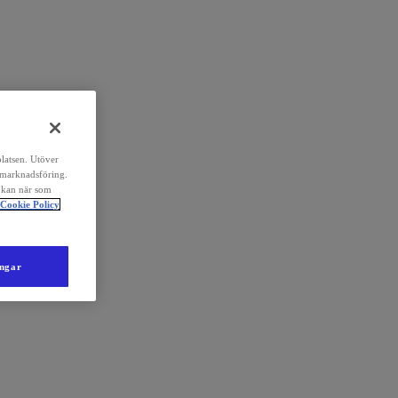
platsen. Utöver
 marknadsföring.
 kan när som
Cookie Policy
ingar