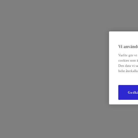
Vi använde
Varför gör vi 
cookies som ä
Den data vi s
helst återkal
Godkä