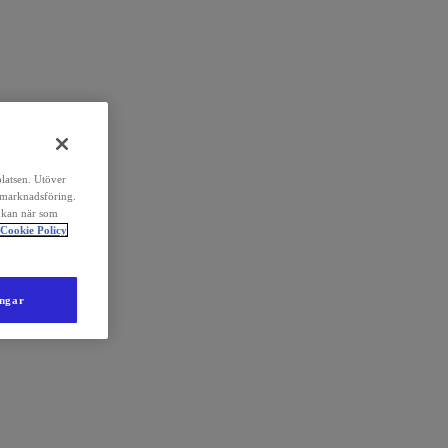
platsen. Utöver
 marknadsföring.
 kan när som
Cookie Policy
ingar