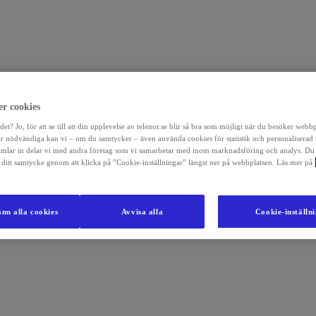
r cookies
det? Jo, för att se till att din upplevelse av telenor.se blir så bra som möjligt när du besöker webb
r nödvändiga kan vi – om du samtycker – även använda cookies för statistik och personaliserad
amlar in delar vi med andra företag som vi samarbetar med inom marknadsföring och analys. Du
la ditt samtycke genom att klicka på ”Cookie-inställningar” längst ner på webbplatsen. Läs mer på
nn alla cookies
Avvisa alla
Cookie-inställn