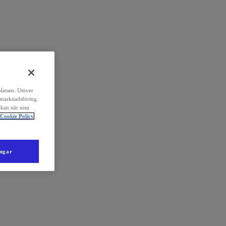
platsen. Utöver
 marknadsföring.
 kan när som
Cookie Policy
ingar