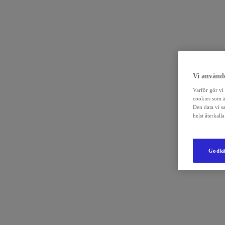
Vi använde
Varför gör vi 
cookies som ä
Den data vi s
helst återkal
Godkä