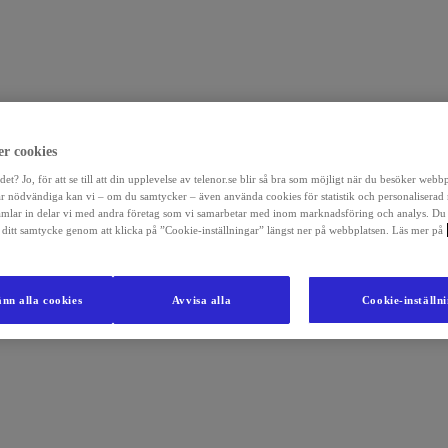
r cookies
det? Jo, för att se till att din upplevelse av telenor.se blir så bra som möjligt när du besöker webb
r nödvändiga kan vi – om du samtycker – även använda cookies för statistik och personaliserad
amlar in delar vi med andra företag som vi samarbetar med inom marknadsföring och analys. Du
la ditt samtycke genom att klicka på ”Cookie-inställningar” längst ner på webbplatsen. Läs mer på
nn alla cookies
Avvisa alla
Cookie-inställn