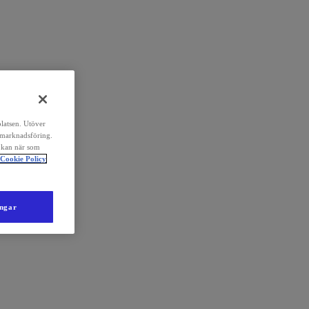
platsen. Utöver
 marknadsföring.
 kan när som
Cookie Policy
ingar