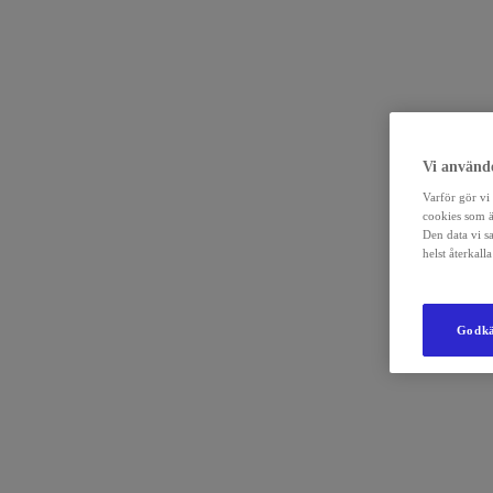
Vi använde
Varför gör vi 
cookies som ä
Den data vi s
helst återkal
Godkä