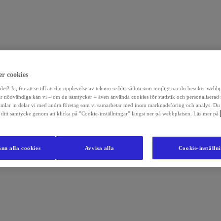
r cookies
det? Jo, för att se till att din upplevelse av telenor.se blir så bra som möjligt när du besöker webb
r nödvändiga kan vi – om du samtycker – även använda cookies för statistik och personaliserad
amlar in delar vi med andra företag som vi samarbetar med inom marknadsföring och analys. Du
la ditt samtycke genom att klicka på ”Cookie-inställningar” längst ner på webbplatsen. Läs mer på
nn alla cookies
Avvisa alla
Cookie-inställn