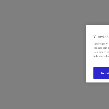
Vi använde
Varför gör vi 
cookies som ä
Den data vi s
helst återkal
Godkä