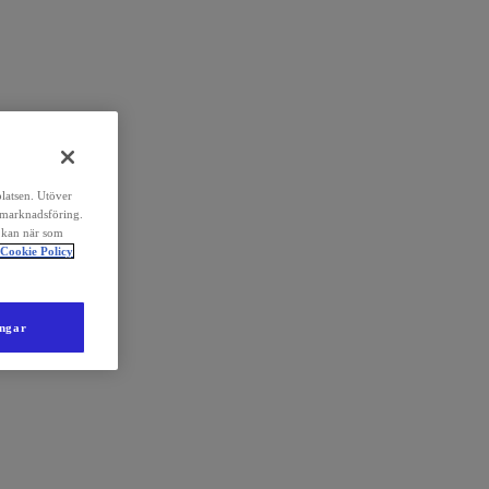
platsen. Utöver
 marknadsföring.
 kan när som
Cookie Policy
ingar