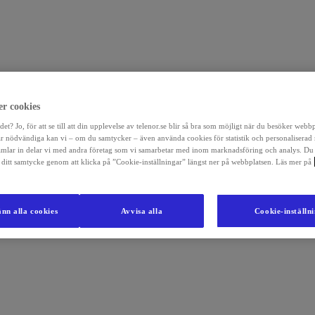
r cookies
det? Jo, för att se till att din upplevelse av telenor.se blir så bra som möjligt när du besöker webb
r nödvändiga kan vi – om du samtycker – även använda cookies för statistik och personaliserad
amlar in delar vi med andra företag som vi samarbetar med inom marknadsföring och analys. Du
la ditt samtycke genom att klicka på ”Cookie-inställningar” längst ner på webbplatsen. Läs mer på
nn alla cookies
Avvisa alla
Cookie-inställn