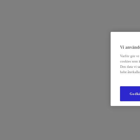
Vi använde
Varför gör vi 
cookies som ä
Den data vi s
helst återkal
Godkä