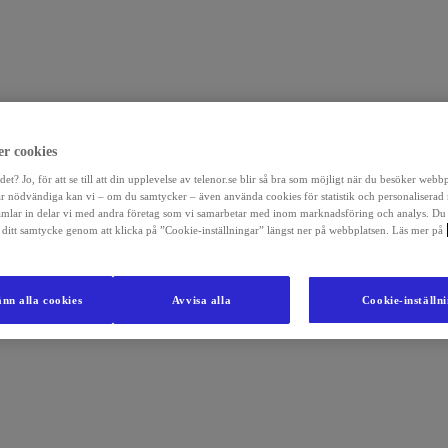
r cookies
det? Jo, för att se till att din upplevelse av telenor.se blir så bra som möjligt när du besöker webb
r nödvändiga kan vi – om du samtycker – även använda cookies för statistik och personaliserad
amlar in delar vi med andra företag som vi samarbetar med inom marknadsföring och analys. Du
la ditt samtycke genom att klicka på ”Cookie-inställningar” längst ner på webbplatsen. Läs mer på
nn alla cookies
Avvisa alla
Cookie-inställn