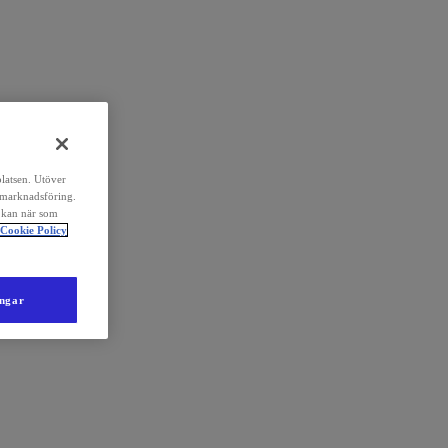
platsen. Utöver
 marknadsföring.
 kan när som
Cookie Policy
ingar