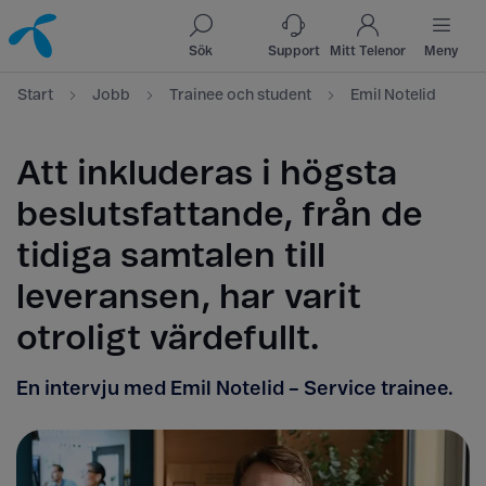
Till innehåll
Till sök
Sök
Support
Mitt Telenor
Meny
Start
Jobb
Trainee och student
Emil Notelid
Att inkluderas i högsta
beslutsfattande, från de
tidiga samtalen till
leveransen, har varit
otroligt värdefullt.
En intervju med Emil Notelid – Service trainee.