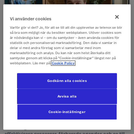
Vi använder cookies
Varför gör vi det? Jo, för att se till att din upplevelse av telenor.se blir
så bra som möjligt när du besöker webbplatsen. Utöver cookies som
är nödvändiga kan vi – om du samtycker – även använda cookies för
statistik och personaliserad marknadsföring. Den data vi samlar in
delar vi med andra företag som vi samarbetar med inom
marknadsföring och analys. Du kan när som helst återkalla ditt
samtycke genom att klicka på ”Cookie-inställningar” längst ner på
webbplatsen. Läs mer på
Cookie Policy
Hur ser en typisk dag ut för dig som
Godkänn alla cookies
trainee, och vilka är dina nuvarande
Avvisa alla
ansvarsområden?
Ungefär tre månader in i traineeprogrammet
Cookie-inställningar
inkluderar en typisk dag vanligtvis flera ledarskaps-
och projektmöten där jag stödjer ledarna i min
avdelning. Mina ansvarsområden omfattar att