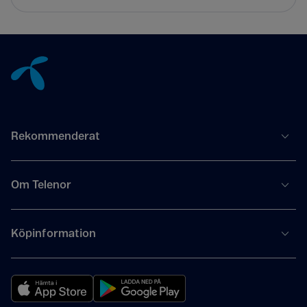
Tillbaka till innehåll
Rekommenderat
Om Telenor
Köpinformation