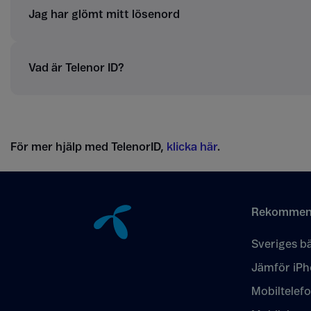
Jag har glömt mitt lösenord
Vad är Telenor ID?
För mer hjälp med TelenorID,
klicka här
.
Tillbaka till innehåll
Rekommen
Sveriges bä
Jämför iPh
Mobiltelef