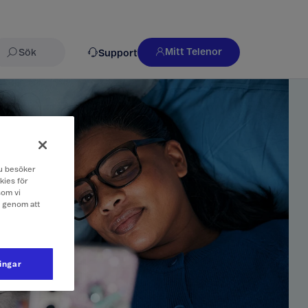
Mitt Telenor
Support
Sök
 du besöker
kies för
som vi
e genom att
ningar