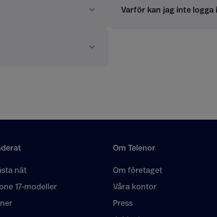
Varför kan jag inte logga
derat
Om Telenor
sta nät
Om företaget
one 17-modeller
Våra kontor
oner
Press