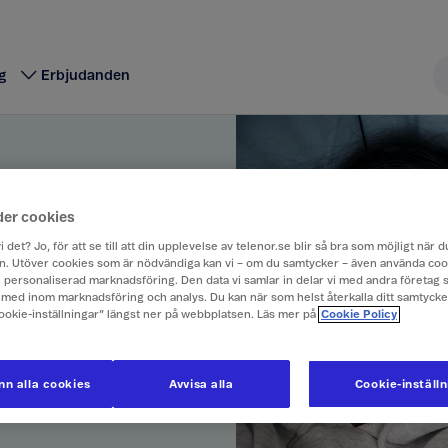
g
Erbjudanden
der cookies
i det? Jo, för att se till att din upplevelse av telenor.se blir så bra som möjligt när
. Utöver cookies som är nödvändiga kan vi – om du samtycker – även använda coo
ch personaliserad marknadsföring. Den data vi samlar in delar vi med andra företag 
med inom marknadsföring och analys. Du kan när som helst återkalla ditt samtyck
om är familjemedlem.
Cookie-inställningar” längst ner på webbplatsen. Läs mer på
Cookie Policy
gga in med Telenor ID
n alla cookies
Avvisa alla
Cookie-inställ