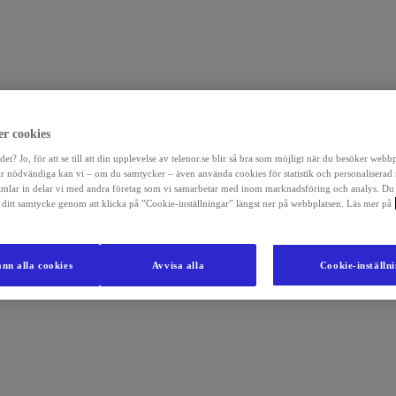
r cookies
det? Jo, för att se till att din upplevelse av telenor.se blir så bra som möjligt när du besöker webb
r nödvändiga kan vi – om du samtycker – även använda cookies för statistik och personaliserad
amlar in delar vi med andra företag som vi samarbetar med inom marknadsföring och analys. Du
la ditt samtycke genom att klicka på ”Cookie-inställningar” längst ner på webbplatsen. Läs mer på
nn alla cookies
Avvisa alla
Cookie-inställn