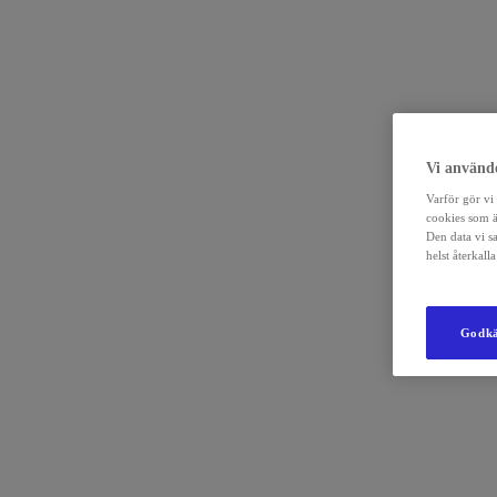
Vi använde
Varför gör vi 
cookies som ä
Den data vi s
helst återkal
Godkä