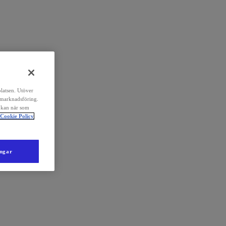
platsen. Utöver
 marknadsföring.
 kan när som
Cookie Policy
ingar