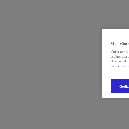
Vi använde
Varför gör vi 
cookies som ä
Den data vi s
helst återkal
Godkä