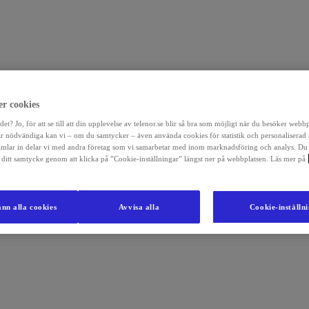
r cookies
det? Jo, för att se till att din upplevelse av telenor.se blir så bra som möjligt när du besöker webb
r nödvändiga kan vi – om du samtycker – även använda cookies för statistik och personaliserad
amlar in delar vi med andra företag som vi samarbetar med inom marknadsföring och analys. Du
la ditt samtycke genom att klicka på ”Cookie-inställningar” längst ner på webbplatsen. Läs mer på
nn alla cookies
Avvisa alla
Cookie-inställn