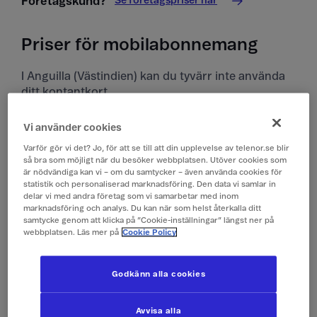
Se företagspriser här
Företagskund?
Priser för mobilabonnemang
I Anguilla (Västindien) kan du tyvärr inte använda
ditt kontantkort.
Priser i Anguilla (Västindien)
Vi använder cookies
Varför gör vi det? Jo, för att se till att din upplevelse av telenor.se blir
Alla priser är inklusive moms.
så bra som möjligt när du besöker webbplatsen. Utöver cookies som
är nödvändiga kan vi – om du samtycker – även använda cookies för
statistik och personaliserad marknadsföring. Den data vi samlar in
Surfa
149 kr/dygn (0,1 GB)
delar vi med andra företag som vi samarbetar med inom
(Surfpass)
marknadsföring och analys. Du kan när som helst återkalla ditt
samtycke genom att klicka på ”Cookie-inställningar” längst ner på
webbplatsen. Läs mer på
Cookie Policy
Ringa och ta emot
19 kr/min
samtal
Godkänn alla cookies
Ringa röstbrevlåda
19 kr/min
Avvisa alla