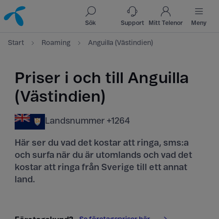
Till innehåll
Till sök
Sök
Support
Mitt Telenor
Meny
Start
Roaming
Anguilla (Västindien)
Priser i och till Anguilla
(Västindien)
Landsnummer +1264
Här ser du vad det kostar att ringa, sms:a
och surfa när du är utomlands och vad det
kostar att ringa från Sverige till ett annat
land.