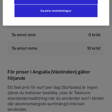
Skicka sms
4 kr/st
Cookie-inställningar
Skicka mms
10 kr/st
Ta emot sms
0 kr/st
Ta emot mms
10 kr/st
För priser i Anguilla (Västindien) gäller
följande
Ett fast pris för surf per dag (Surfpass) är ingen
tjänst du behöver beställa, utan är Telenors
standardprissättning när du använder surf i länder
där abonnemangets surfmängd inte kan
användas.