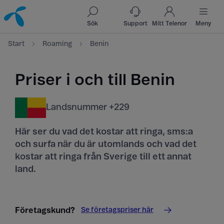
Till innehåll
Till sök
Sök
Support
Mitt Telenor
Meny
Start
Roaming
Benin
Priser i och till Benin
Landsnummer +229
Här ser du vad det kostar att ringa, sms:a
och surfa när du är utomlands och vad det
kostar att ringa från Sverige till ett annat
land.
Se företagspriser här
Företagskund?