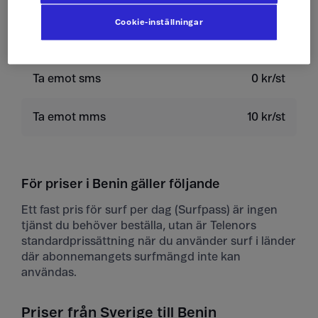
Skicka sms
4 kr/st
Cookie-inställningar
Skicka mms
10 kr/st
Ta emot sms
0 kr/st
Ta emot mms
10 kr/st
För priser i Benin gäller följande
Ett fast pris för surf per dag (Surfpass) är ingen
tjänst du behöver beställa, utan är Telenors
standardprissättning när du använder surf i länder
där abonnemangets surfmängd inte kan
användas.
Priser från Sverige till Benin