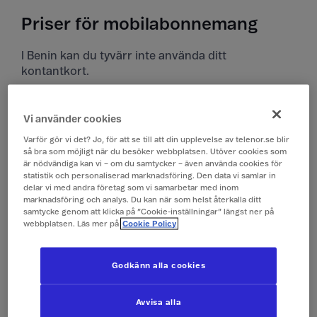
Priser för mobilabonnemang
I Benin kan du tyvärr inte använda ditt
kontantkort.
Priser i Benin
Vi använder cookies
Alla priser är inklusive moms.
Varför gör vi det? Jo, för att se till att din upplevelse av telenor.se blir
så bra som möjligt när du besöker webbplatsen. Utöver cookies som
är nödvändiga kan vi – om du samtycker – även använda cookies för
Surfa
149 kr/dygn (0,1 GB)
statistik och personaliserad marknadsföring. Den data vi samlar in
(Surfpass)
delar vi med andra företag som vi samarbetar med inom
marknadsföring och analys. Du kan när som helst återkalla ditt
samtycke genom att klicka på ”Cookie-inställningar” längst ner på
webbplatsen. Läs mer på
Cookie Policy
Ringa och ta emot
19 kr/min
samtal
Godkänn alla cookies
Ringa röstbrevlåda
19 kr/min
Avvisa alla