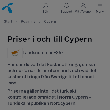
Till innehåll
Till sök
Sök
Support
Mitt Telenor
Meny
Start
Roaming
Cypern
Priser i och till Cypern
Landsnummer +357
Här ser du vad det kostar att ringa, sms:a
och surfa när du är utomlands och vad det
kostar att ringa från Sverige till ett annat
land.
Priserna gäller
inte
i det turkiskt
kontrollerade området i Norra Cypern –
Turkiska republiken Nordcypern.