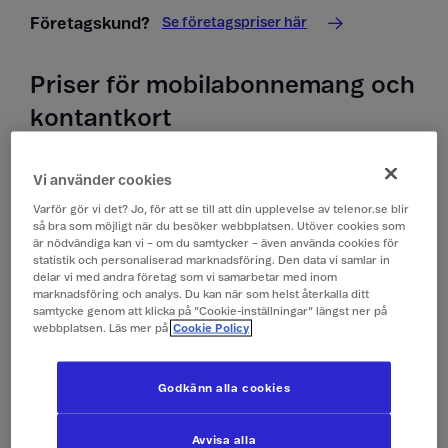
Se företagspriser här
Företagskund?
Priser för mobilabonnemang och
kontantkort
Priser i Cypern
Vi använder cookies
Alla priser är inklusive moms.
Varför gör vi det? Jo, för att se till att din upplevelse av telenor.se blir
så bra som möjligt när du besöker webbplatsen. Utöver cookies som
är nödvändiga kan vi – om du samtycker – även använda cookies för
Surfa
Som hemma*
statistik och personaliserad marknadsföring. Den data vi samlar in
delar vi med andra företag som vi samarbetar med inom
marknadsföring och analys. Du kan när som helst återkalla ditt
samtycke genom att klicka på ”Cookie-inställningar” längst ner på
Ringa till Sverige
Som hemma
webbplatsen. Läs mer på
Cookie Policy
Ringa inom landet
Som hemma
Godkänn alla cookies
Ringa till land utanför
9 kr/min
Avvisa alla
EU/EES