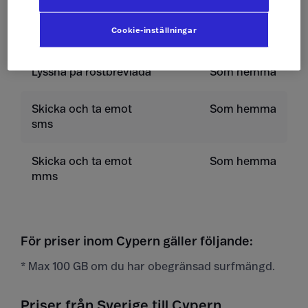
Cookie-inställningar
Ta emot samtal
Som hemma
Lyssna på röstbrevlåda
Som hemma
Skicka och ta emot
Som hemma
sms
Skicka och ta emot
Som hemma
mms
För priser inom Cypern gäller följande:
* Max 100 GB om du har obegränsad surfmängd.
Priser från Sverige till Cypern