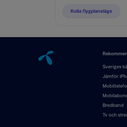
Kolla flygplansläge
Tillbaka till innehåll
Rekommen
Sveriges bä
Jämför iPh
Mobiltelef
Mobilabon
Bredband
Tv och str