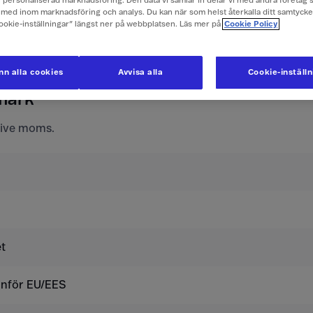
ch personaliserad marknadsföring. Den data vi samlar in delar vi med andra företag 
e företagspriser här
med inom marknadsföring och analys. Du kan när som helst återkalla ditt samtyck
Cookie-inställningar” längst ner på webbplatsen. Läs mer på
Cookie Policy
ör mobilabonnemang och konta
n alla cookies
Avvisa alla
Cookie-inställ
mark
usive moms.
t
tanför EU/EES