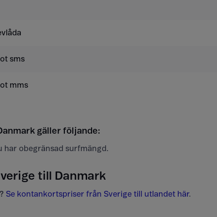
evlåda
mot sms
mot mms
Danmark gäller följande:
u har obegränsad surfmängd.
Sverige till Danmark
?
Se kontankortspriser från Sverige till utlandet här
.