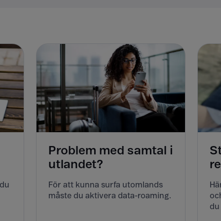
Problem med samtal i
S
utlandet?
r
 du
För att kunna surfa utomlands
Här
måste du aktivera data-roaming.
och
du 