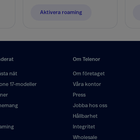
Aktivera roaming
derat
Om Telenor
sta nät
Om företaget
one 17-modeller
Våra kontor
oner
Press
nemang
Jobba hos oss
Hållbarhet
eaming
Integritet
Wholesale