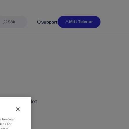
Mitt Telenor
Support
Sök
nds och vad det
 du besöker
kies för